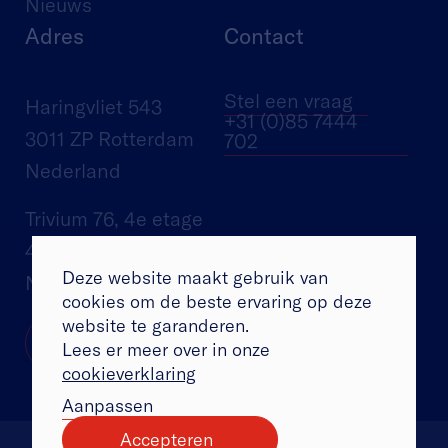
Nieuws
Adres
Contact
Stel een vraag
Haringvliet 543
+31 (0)85 7444
3011 ZP Rotterdam
702
Nederland
Trivium 76, 4e etage
4873 LP Etten-Leur
Deze website maakt gebruik van
Nederland
cookies om de beste ervaring op deze
website te garanderen.
Lees er meer over in onze
cookieverklaring
Aanpassen
Accepteren