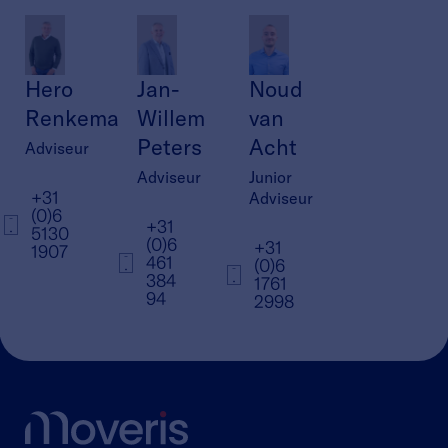
Hero
Jan-
Noud
Renkema
Willem
van
Peters
Acht
Adviseur
Adviseur
Junior
+31
Adviseur
(0)6
+31
5130
(0)6
+31
1907
461
(0)6
384
1761
94
2998