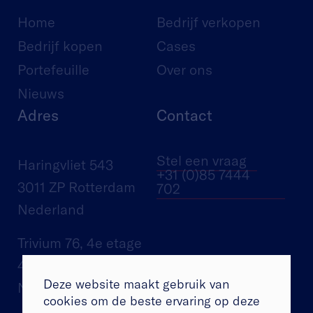
Home
Bedrijf verkopen
Bedrijf kopen
Cases
Portefeuille
Over ons
Nieuws
Adres
Contact
Stel een vraag
Haringvliet 543
+31 (0)85 7444
3011 ZP Rotterdam
702
Nederland
Trivium 76, 4e etage
4873 LP Etten-Leur
Deze website maakt gebruik van
Nederland
cookies om de beste ervaring op deze