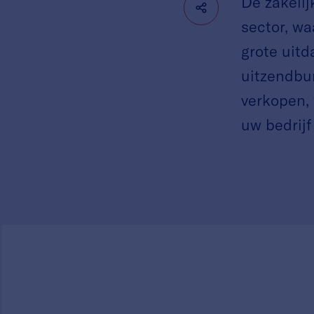
De zakeli
sector, wa
grote uitd
uitzendbur
verkopen, 
uw bedrij