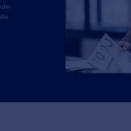
nder
 We