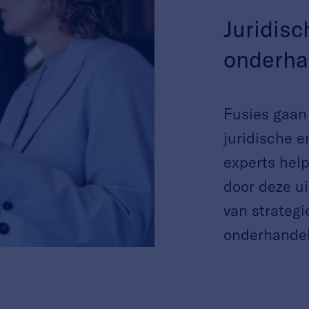
Juridisc
onderha
Fusies gaan
juridische e
experts help
door deze u
van strategi
onderhandel