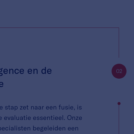
igence en de
02
e
e stap zet naar een fusie, is
 evaluatie essentieel. Onze
pecialisten begeleiden een