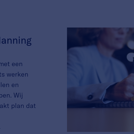
lanning
 met een
rts werken
len en
pen. Wij
kt plan dat
.