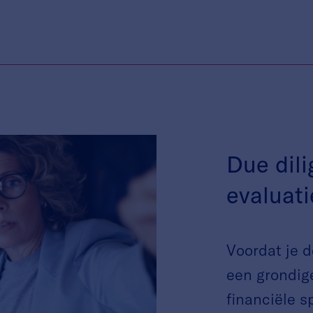
Due dil
evaluati
Voordat je d
een grondige
financiële s