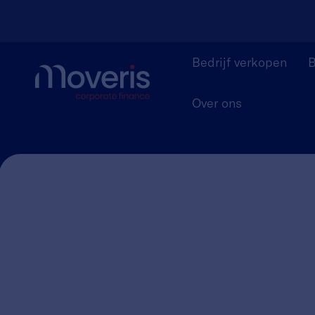
Bedrijf verkopen
B
Over ons
Werken bij Moveris
Acquisiteu
Over Moveris