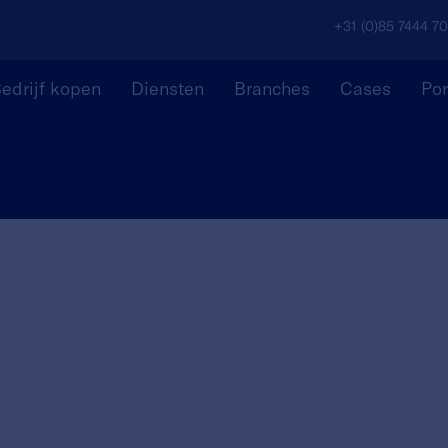
+31 (0)85 7444 7
edrijf kopen
Diensten
Branches
Cases
Por
Acquisiteur, outbound beller
r, outbound beller