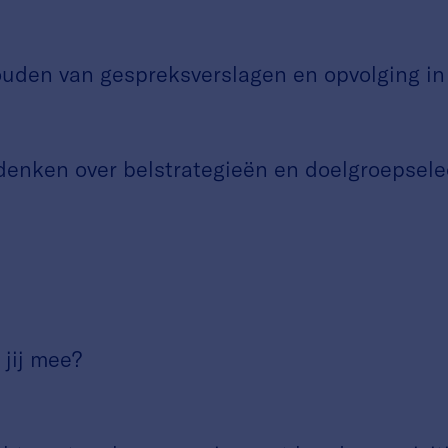
en van gespreksverslagen en opvolging i
en over belstrategieën en doelgroepselec
jij mee?