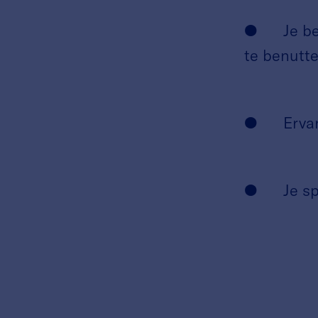
● Je bent
te benutte
● Ervari
● Je spre