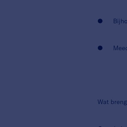
● Bijhoud
● Meedenk
Wat breng 