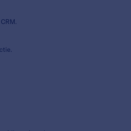
n CRM.
tie.