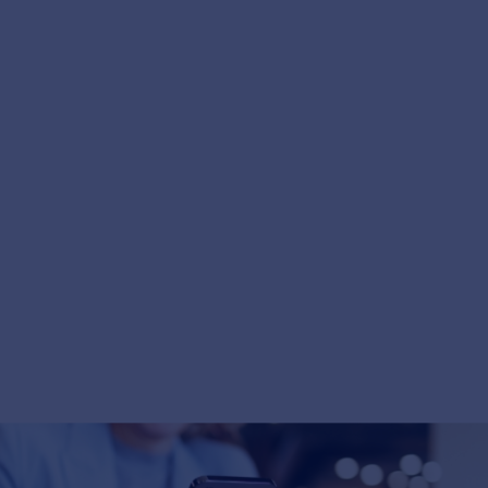
e Finance zijn we gespecialiseerd in fusies en o
j begeleiden ondernemers bij één van de belangr
pen of verkopen van een bedrijf. Dit doen we met 
inzicht en financiële expertise.
 te versnellen, zijn we op zoek naar een koude acq
ct legt met ondernemers en bedrijven, en zo deur
- of aankoop trajecten.