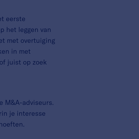
et eerste
op het leggen van
t met overtuiging
aken in met
of juist op zoek
ze M&A-adviseurs.
in je interesse
hoeften.