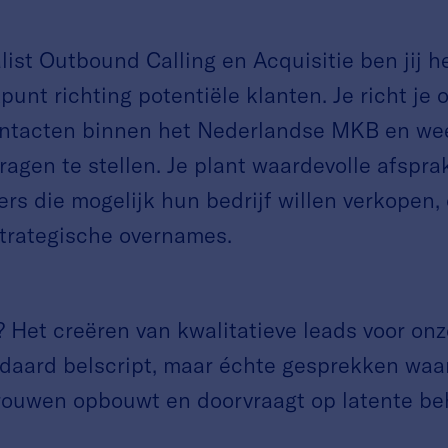
list Outbound Calling en Acquisitie ben jij h
unt richting potentiële klanten. Je richt je 
ntacten binnen het Nederlandse MKB en wee
vragen te stellen. Je plant waardevolle afspr
s die mogelijk hun bedrijf willen verkopen, 
strategische overnames.
 Het creëren van kwalitatieve leads voor on
daard belscript, maar échte gesprekken waar
trouwen opbouwt en doorvraagt op latente be