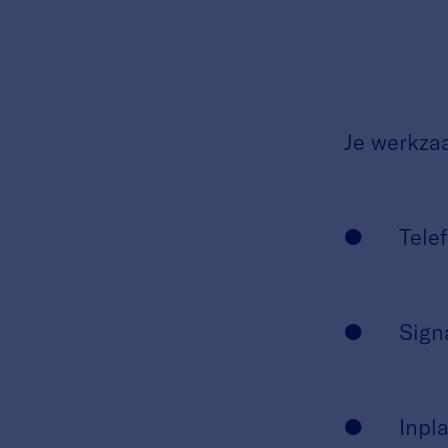
Je werkza
● Telefon
● Signale
● Inplann