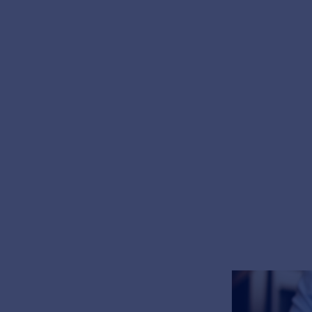
Bij Moveris Corporat
het MKB-segment. Wi
hun carrière: het ko
aanpak, strategisch 
Om onze groei verder
die het eerste conta
waardevolle verkoop