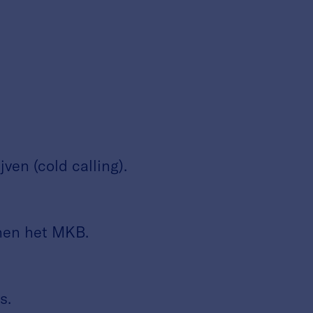
n (cold calling).
nen het MKB.
s.