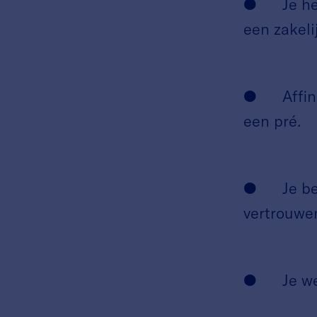
● Je hebt
een zakeli
● Affinite
een pré.
● Je bent
vertrouwe
● Je werk